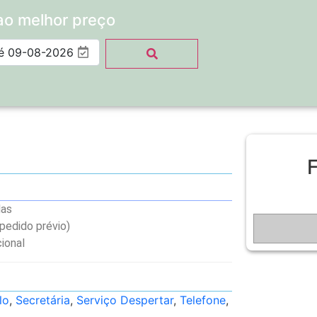
ao melhor preço
F
das
pedido prévio)
ional
lo
,
Secretária
,
Serviço Despertar
,
Telefone
,