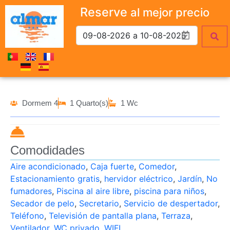
Reserve
al mejor precio
Dormem 4
1 Quarto(s)
1 Wc
Comodidades
Aire acondicionado
,
Caja fuerte
,
Comedor
,
Estacionamiento gratis
,
hervidor eléctrico
,
Jardín
,
No
fumadores
,
Piscina al aire libre
,
piscina para niños
,
Secador de pelo
,
Secretario
,
Servicio de despertador
,
Teléfono
,
Televisión de pantalla plana
,
Terraza
,
Ventilador
,
WC privado
,
WIFI