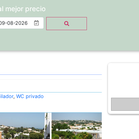
al mejor precio
ilador
,
WC privado