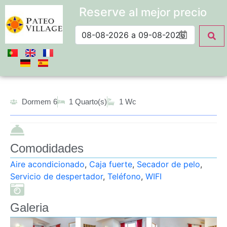
Reserve
al mejor precio
Dormem 6
1 Quarto(s)
1 Wc
Comodidades
Aire acondicionado
,
Caja fuerte
,
Secador de pelo
,
Servicio de despertador
,
Teléfono
,
WIFI
Galeria