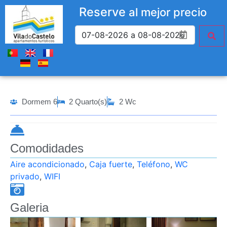
Reserve
al mejor precio
Dormem 6
2 Quarto(s)
2 Wc
Comodidades
Aire acondicionado
,
Caja fuerte
,
Teléfono
,
WC
privado
,
WIFI
Galeria