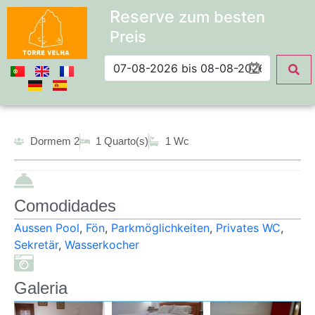
Reserve
zum besten
Preis
Dormem 2
1 Quarto(s)
1 Wc
Comodidades
Aussen Pool
,
Fön
,
Parkmöglichkeiten
,
Privates WC
,
Sekretär
,
Wasserkocher
Galeria