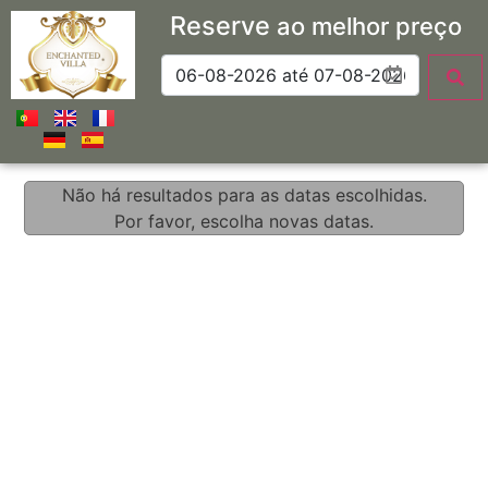
Reserve
ao melhor preço
Não há resultados para as datas escolhidas.
Por favor, escolha novas datas.